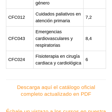
género
Cuidados paliativos en
CFC012
7,2
atención primaria
Emergencias
CFC043
cardiovasculares y
8,4
respiratorias
Fisioterapia en cirugía
CFC024
6
cardiaca y cardiológica
Descarga aquí el catálogo oficial
completo actualizado en PDF
Échale un vistazo a los cursos en nuestra