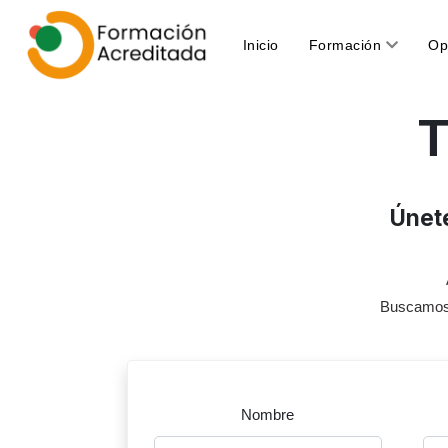
(current)
Inicio
Formación
Op
T
Únete
Buscamos p
Nombre