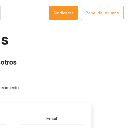
Panel del Alumno
Sindicatos
os
sotros
.
recimiento.
Email