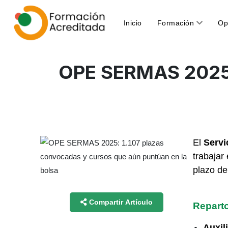
(current)
Inicio
Formación
Op
OPE SERMAS 2025: 
El
Servi
trabajar
plazo de
Compartir Artículo
Reparto
Auxil