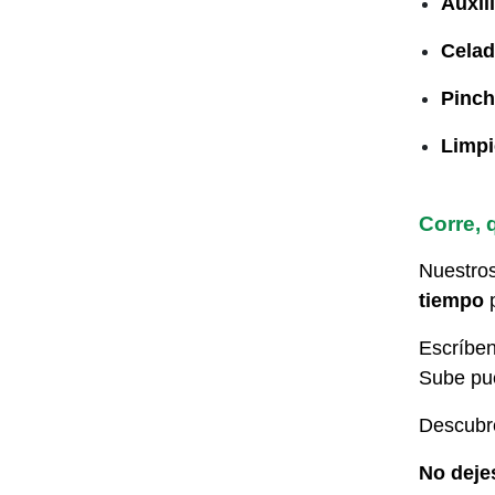
Auxil
Celad
Pinch
Limpi
Corre, 
Nuestros
tiempo
p
Escríben
Sube pue
Descubr
No deje