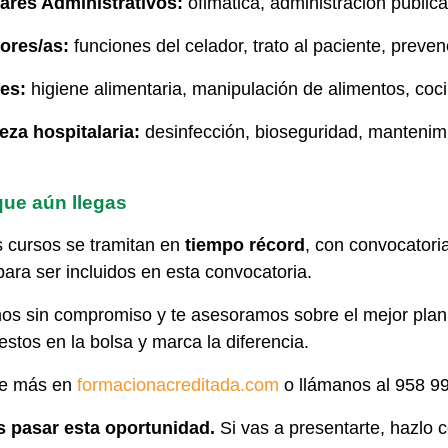
iares Administrativos:
ofimática, administración públic
ores/as:
funciones del celador, trato al paciente, prev
es:
higiene alimentaria, manipulación de alimentos, coc
eza hospitalaria:
desinfección, bioseguridad, mantenim
que aún llegas
 cursos se tramitan en
tiempo récord
, con convocator
ara ser incluidos en esta convocatoria.
os sin compromiso y te asesoramos sobre el mejor plan 
stos en la bolsa y marca la diferencia.
e más en
formacionacreditada.com
o llámanos al 958 99
s pasar esta oportunidad.
Si vas a presentarte, hazlo 