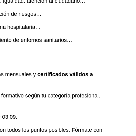
a, igualdad, atención al ciudadano…
ención de riesgos…
ina hospitalaria…
iento de entornos sanitarios…
ias mensuales y
certificados válidos a
formativo según tu categoría profesional.
 03 09.
con todos los puntos posibles. Fórmate con