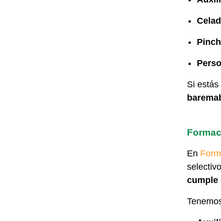
Celad
Pinch
Perso
Si estás
barema
Formac
En
Form
selectiv
cumple 
Tenemos