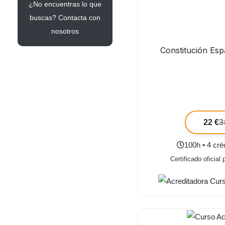
¿No encuentras lo que
buscas? Contacta con
nosotros
Constitución Es
22 €
3
100h • 4 cr
Certificado oficial