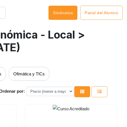
Panel del Alumno
Sindicatos
onómica - Local
>
ATE)
s
Ofimática y TICs
Ordenar por: