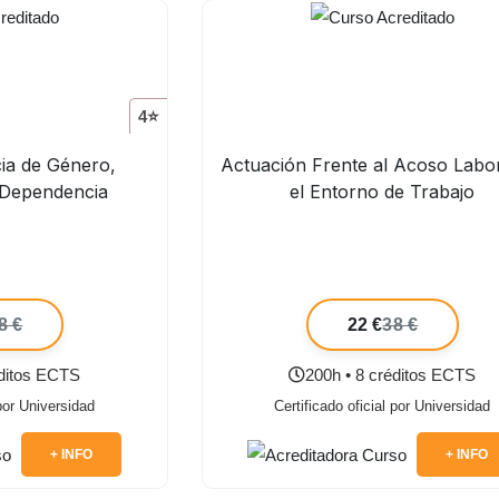
4⭐
cia de Género,
Actuación Frente al Acoso Labo
 Dependencia
el Entorno de Trabajo
8 €
22 €
38 €
éditos ECTS
200h • 8 créditos ECTS
 por Universidad
Certificado oficial por Universidad
+ INFO
+ INFO