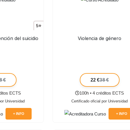
5⭐
nción del suicidio
Violencia de género
8 €
22 €
38 €
éditos ECTS
100h • 4 créditos ECTS
 por Universidad
Certificado oficial por Universidad
+ INFO
+ INFO