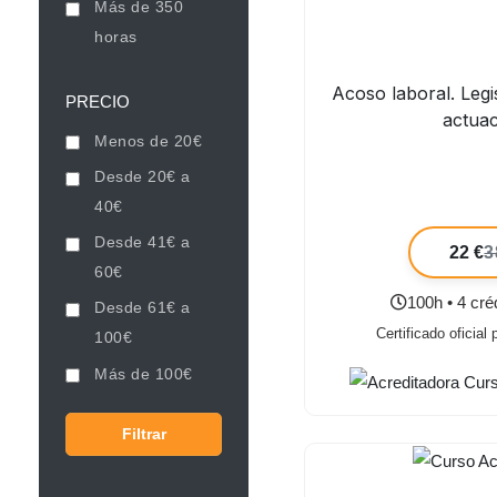
Más de 350
horas
Acoso laboral. Legi
PRECIO
actua
Menos de 20€
Desde 20€ a
40€
Desde 41€ a
22 €
3
60€
100h • 4 cr
Desde 61€ a
Certificado oficial
100€
Más de 100€
Filtrar