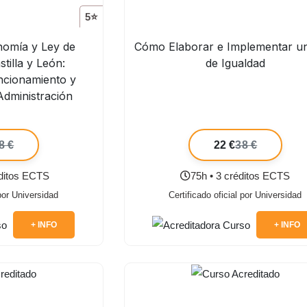
5⭐
nomía y Ley de
Cómo Elaborar e Implementar u
tilla y León:
de Igualdad
ncionamiento y
Administración
8 €
22 €
38 €
éditos ECTS
75h • 3 créditos ECTS
 por Universidad
Certificado oficial por Universidad
+ INFO
+ INFO