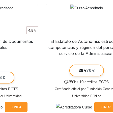
4.5⭐
ón de Documentos
El Estatuto de Autonomía: estruc
bles
competencias y régimen del perso
servicio de la Administració
39 €
70 €
8 €
250h • 10 créditos ECTS
éditos ECTS
Certificado oficial por Fundación Genera
 por Universidad
Universidad Pública
+ INFO
+ INFO