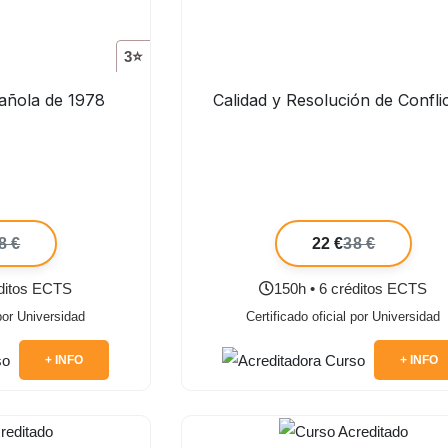
3⭐
pañola de 1978
Calidad y Resolución de Confli
8 €
22 €
38 €
éditos ECTS
150h • 6 créditos ECTS
 por Universidad
Certificado oficial por Universidad
+ INFO
+ INFO