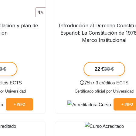
4⭐
slación y plan de
Introducción al Derecho Constitu
ción
Español: La Constitución de 197
Marco Institucional
8 €
22 €
38 €
éditos ECTS
75h • 3 créditos ECTS
 por Universidad
Certificado oficial por Universidad
+ INFO
+ INFO