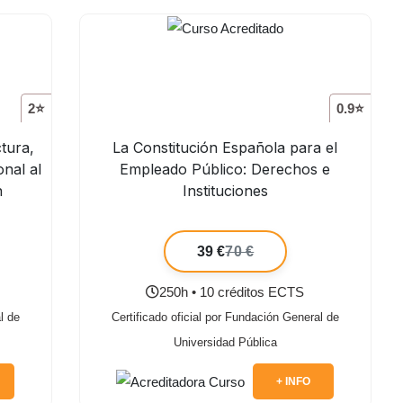
2⭐
0.9⭐
tura,
La Constitución Española para el
nal al
Empleado Público: Derechos e
n
Instituciones
39 €
70 €
250h • 10 créditos ECTS
l de
Certificado oficial por Fundación General de
Universidad Pública
+ INFO