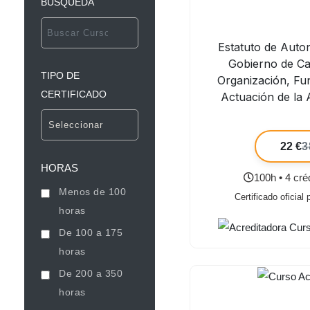
BÚSQUEDA
Estatuto de Auto
Gobierno de Cas
TIPO DE
Organización, Fu
CERTIFICADO
Actuación de la 
22 €
3
HORAS
100h • 4 cr
Menos de 100
Certificado oficial
horas
De 100 a 175
horas
De 200 a 350
horas