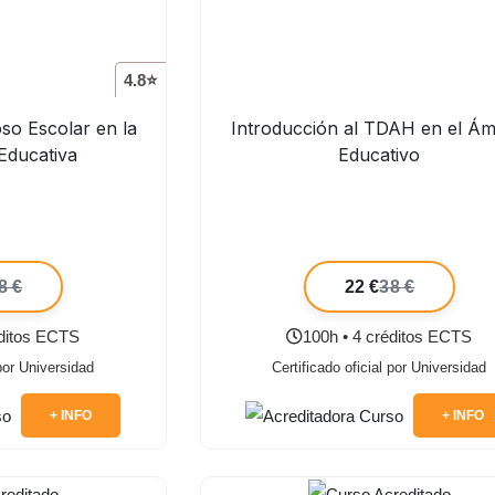
4.8⭐
so Escolar en la
Introducción al TDAH en el Ám
Educativa
Educativo
8 €
22 €
38 €
éditos ECTS
100h • 4 créditos ECTS
 por Universidad
Certificado oficial por Universidad
+ INFO
+ INFO