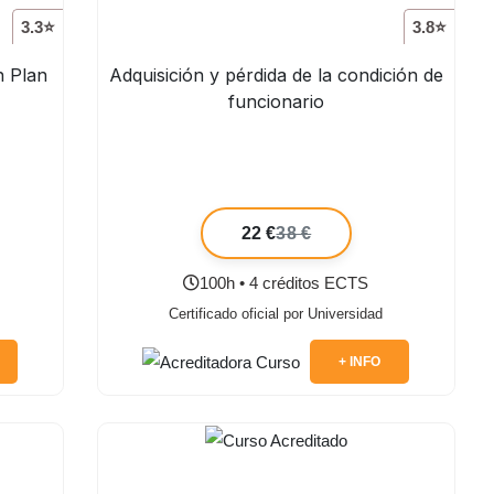
3.3⭐
3.8⭐
n Plan
Adquisición y pérdida de la condición de
funcionario
22 €
38 €
100h • 4 créditos ECTS
Certificado oficial por Universidad
+ INFO