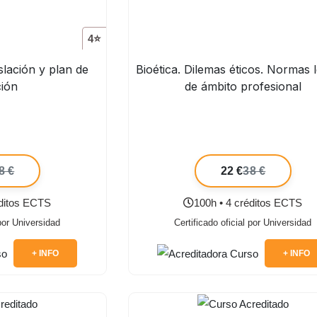
4⭐
slación y plan de
Bioética. Dilemas éticos. Normas 
ción
de ámbito profesional
8 €
22 €
38 €
éditos ECTS
100h • 4 créditos ECTS
 por Universidad
Certificado oficial por Universidad
+ INFO
+ INFO