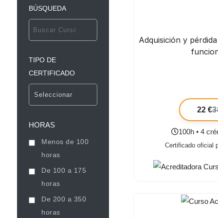
BÚSQUEDA
Adquisición y pérdida
funcio
TIPO DE
CERTIFICADO
22 €
3
HORAS
100h • 4 cr
Menos de 100
Certificado oficial
horas
De 100 a 175
horas
De 200 a 350
horas