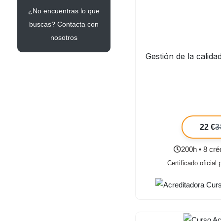
¿No encuentras lo que
buscas? Contacta con
nosotros
Gestión de la calida
22 €
3
200h • 8 cr
Certificado oficial