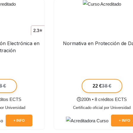
2.3⭐
ión Electrónica en
Normativa en Protección de D
tración
8 €
22 €
38 €
éditos ECTS
200h • 8 créditos ECTS
 por Universidad
Certificado oficial por Universidad
+ INFO
+ INFO