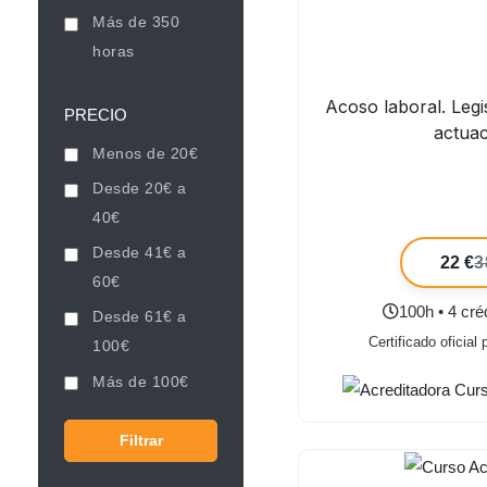
Más de 350
horas
Acoso laboral. Legi
PRECIO
actua
Menos de 20€
Desde 20€ a
40€
Desde 41€ a
22 €
3
60€
100h • 4 cr
Desde 61€ a
Certificado oficial
100€
Más de 100€
Filtrar