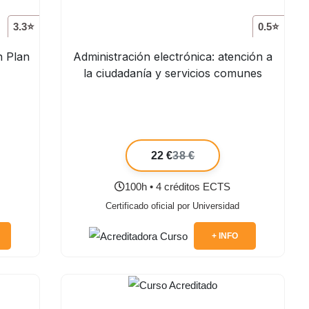
3.3⭐
0.5⭐
n Plan
Administración electrónica: atención a
la ciudadanía y servicios comunes
22 €
38 €
100h • 4 créditos ECTS
Certificado oficial por Universidad
+ INFO