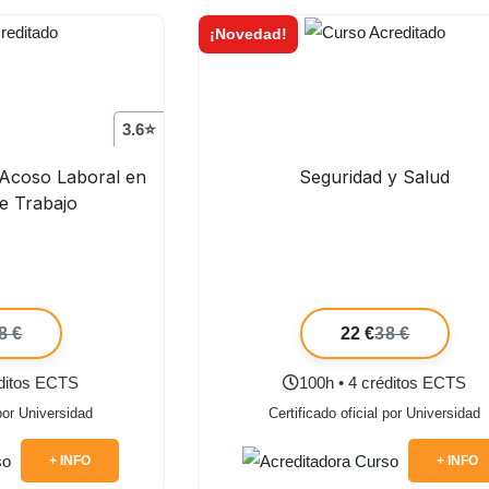
¡Novedad!
3.6⭐
 Acoso Laboral en
Seguridad y Salud
de Trabajo
8 €
22 €
38 €
éditos ECTS
100h • 4 créditos ECTS
 por Universidad
Certificado oficial por Universidad
+ INFO
+ INFO