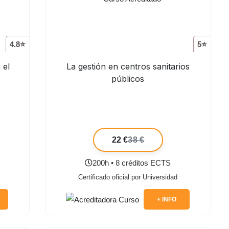
4.8⭐
5⭐
 el
La gestión en centros sanitarios
públicos
22 €
38 €
200h • 8 créditos ECTS
Certificado oficial por Universidad
+ INFO