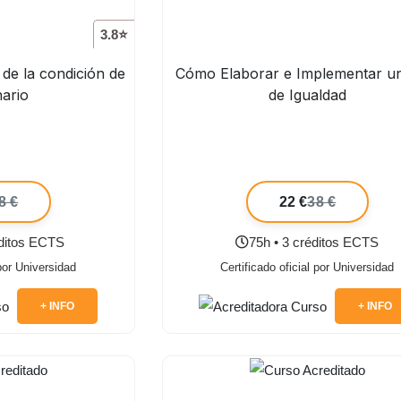
3.8⭐
 de la condición de
Cómo Elaborar e Implementar u
nario
de Igualdad
8 €
22 €
38 €
éditos ECTS
75h • 3 créditos ECTS
 por Universidad
Certificado oficial por Universidad
+ INFO
+ INFO