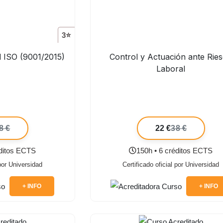
3⭐
d ISO (9001/2015)
Control y Actuación ante Rie
Laboral
8 €
22 €
38 €
éditos ECTS
150h • 6 créditos ECTS
 por Universidad
Certificado oficial por Universidad
+ INFO
+ INFO