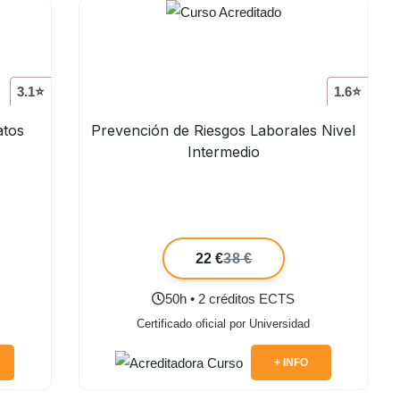
3.1⭐
1.6⭐
atos
Prevención de Riesgos Laborales Nivel
Intermedio
22 €
38 €
50h • 2 créditos ECTS
Certificado oficial por Universidad
+ INFO