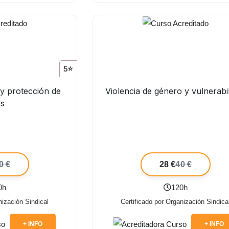
5⭐
 y protección de
Violencia de género y vulnerabi
os
0 €
28 €
40 €
0h
120h
nización Sindical
Certificado por Organización Sindica
+ INFO
+ INFO