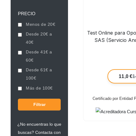
PRECIO
Menos de 20€
Test Online para Op
Desde 20€ a
SAS (Servicio An
40€
Desde 41€ a
60€
Desde 61€ a
11,0 €
1
100€
Más de 100€
Certificado por Entidad
Filtrar
¿No encuentras lo que
buscas? Contacta con