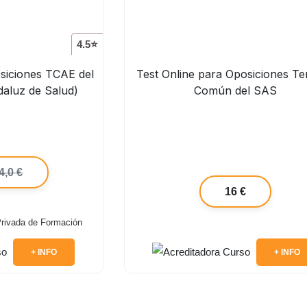
4.5⭐
osiciones TCAE del
Test Online para Oposiciones Te
daluz de Salud)
Común del SAS
4,0 €
16 €
 Privada de Formación
+ INFO
+ INFO