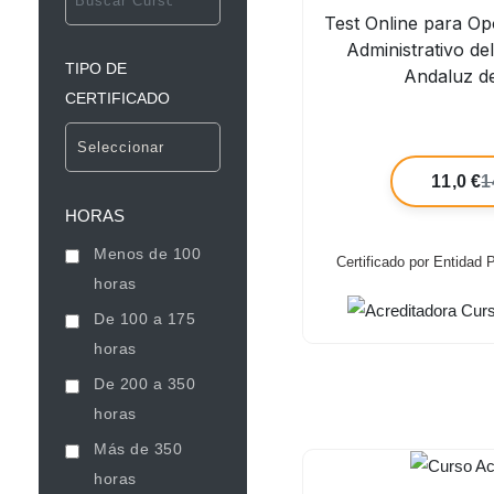
Test Online para Opo
Administrativo de
TIPO DE
Andaluz d
CERTIFICADO
11,0 €
1
HORAS
Menos de 100
Certificado por Entidad
horas
De 100 a 175
horas
De 200 a 350
horas
Más de 350
horas