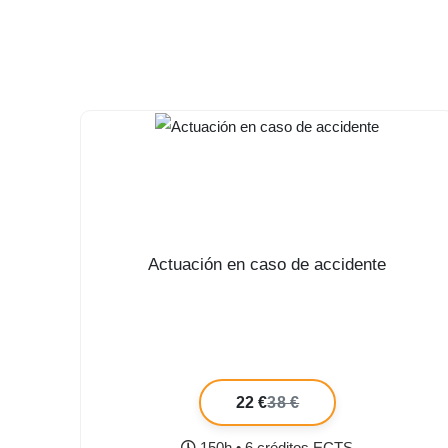
Actuación en caso de accidente
22 €
38 €
150h • 6 créditos ECTS