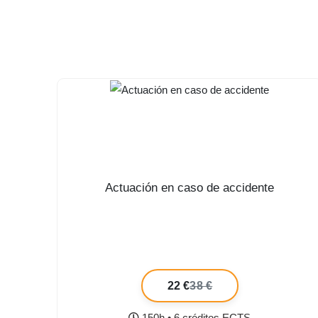
Actuación en caso de accidente
22 €
38 €
150h • 6 créditos ECTS