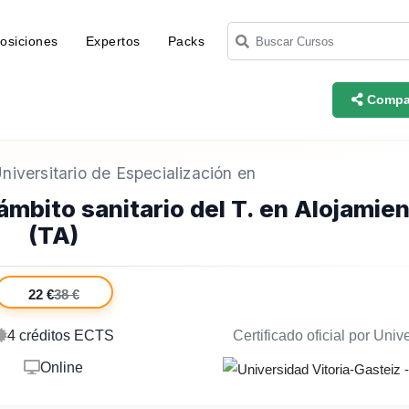
osiciones
Expertos
Packs
Compar
iversitario de Especialización en
ámbito sanitario del T. en Alojamie
(TA)
22 €
38 €
4 créditos ECTS
Certificado oficial por Univ
Online