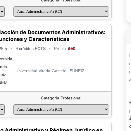
Categoría Profesional
dacción de Documentos Administrativos:
unciones y Características
25 h
•
9 créditos ECTS
•
Precio:
65€
Universidad Vitoria-Gasteiz - EUNEIZ
á
Categoría Profesional
o Administrativo y Régimen Jurídico en