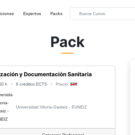
iciones
Expertos
Packs
Pack
zación y Documentación Sanitaria
50 h
•
6 créditos ECTS
•
Precio:
50€
Universidad Vitoria-Gasteiz - EUNEIZ