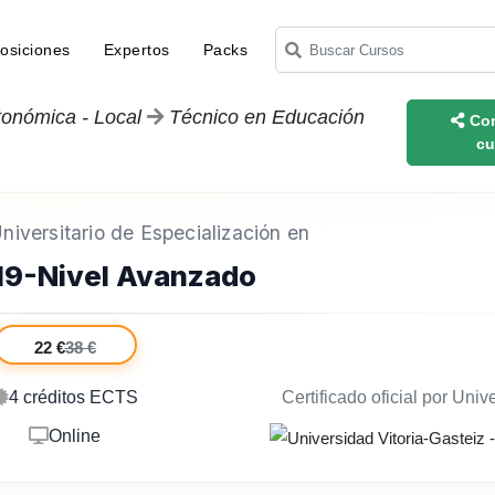
osiciones
Expertos
Packs
tonómica - Local
Técnico en Educación
Com
cu
iversitario de Especialización en
19-Nivel Avanzado
22 €
38 €
4 créditos ECTS
Certificado oficial por Univ
Online