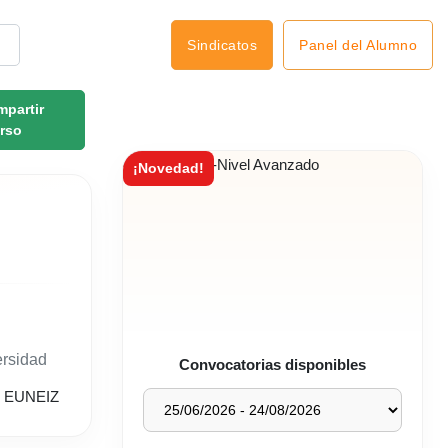
Panel del Alumno
Sindicatos
partir
rso
¡Novedad!
ersidad
Convocatorias disponibles